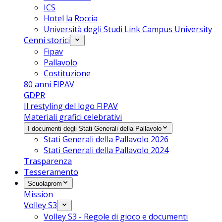
ICS
Hotel la Roccia
Università degli Studi Link Campus University
Cenni storici
Fipav
Pallavolo
Costituzione
80 anni FIPAV
GDPR
Il restyling del logo FIPAV
Materiali grafici celebrativi
I documenti degli Stati Generali della Pallavolo
Stati Generali della Pallavolo 2026
Stati Generali della Pallavolo 2024
Trasparenza
Tesseramento
Scuolaprom
Mission
Volley S3
Volley S3 - Regole di gioco e documenti