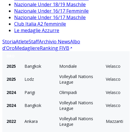
Nazionale Under 18/19 Maschile
Nazionale Under 16/17 Femminile
Nazionale Under 16/17 Maschile
Club Italia A2 femminile
Le medaglie Azzurre
Storia
Atlete
Staff
Archivio News
Albo
d'Oro
Medagliere
Ranking FIVB
ORO
2025
Bangkok
Mondiale
Velasco
Volleyball Nations
2025
Lodz
Velasco
League
2024
Parigi
Olimpiadi
Velasco
Volleyball Nations
2024
Bangkok
Velasco
League
Volleyball Nations
2022
Ankara
Mazzanti
League