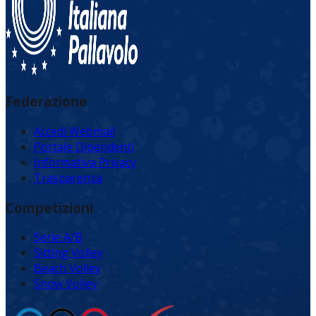
Federazione
Accedi Webmail
Portale Dipendenti
Informativa Privacy
Trasparenza
Competizioni
Serie A/B
Sitting Volley
Beach Volley
Snow Volley