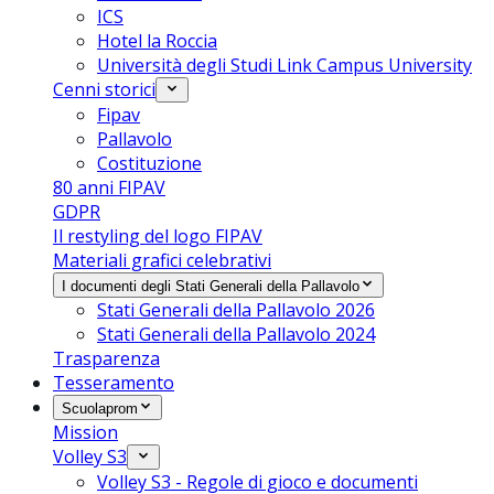
ICS
Hotel la Roccia
Università degli Studi Link Campus University
Cenni storici
Fipav
Pallavolo
Costituzione
80 anni FIPAV
GDPR
Il restyling del logo FIPAV
Materiali grafici celebrativi
I documenti degli Stati Generali della Pallavolo
Stati Generali della Pallavolo 2026
Stati Generali della Pallavolo 2024
Trasparenza
Tesseramento
Scuolaprom
Mission
Volley S3
Volley S3 - Regole di gioco e documenti