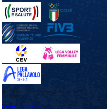
©
2026
Federazione Italiana Pallavolo — P.IVA
01382321006
Powered by Altrama Italia