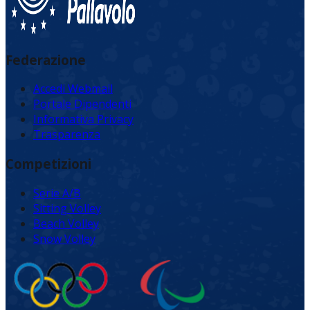
Federazione
Accedi Webmail
Portale Dipendenti
Informativa Privacy
Trasparenza
Competizioni
Serie A/B
Sitting Volley
Beach Volley
Snow Volley