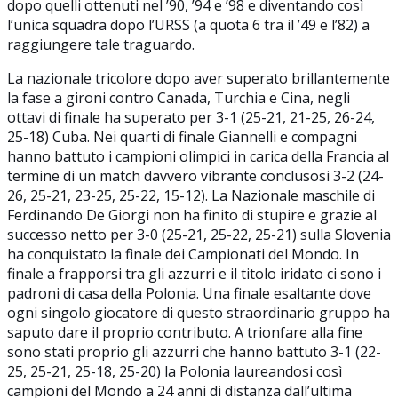
dopo quelli ottenuti nel ’90, ’94 e ’98 e diventando così
l’unica squadra dopo l’URSS (a quota 6 tra il ’49 e l’82) a
raggiungere tale traguardo.
La nazionale tricolore dopo aver superato brillantemente
la fase a gironi contro Canada, Turchia e Cina, negli
ottavi di finale ha superato per 3-1 (25-21, 21-25, 26-24,
25-18) Cuba. Nei quarti di finale Giannelli e compagni
hanno battuto i campioni olimpici in carica della Francia al
termine di un match davvero vibrante conclusosi 3-2 (24-
26, 25-21, 23-25, 25-22, 15-12). La Nazionale maschile di
Ferdinando De Giorgi non ha finito di stupire e grazie al
successo netto per 3-0 (25-21, 25-22, 25-21) sulla Slovenia
ha conquistato la finale dei Campionati del Mondo. In
finale a frapporsi tra gli azzurri e il titolo iridato ci sono i
padroni di casa della Polonia. Una finale esaltante dove
ogni singolo giocatore di questo straordinario gruppo ha
saputo dare il proprio contributo. A trionfare alla fine
sono stati proprio gli azzurri che hanno battuto 3-1 (22-
25, 25-21, 25-18, 25-20) la Polonia laureandosi così
campioni del Mondo a 24 anni di distanza dall’ultima