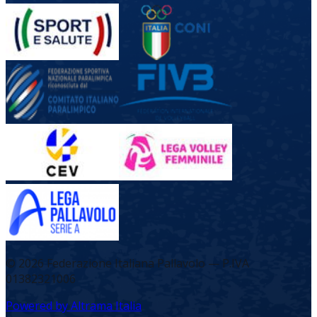
©
2026
Federazione Italiana Pallavolo — P.IVA
01382321006
Powered by Altrama Italia