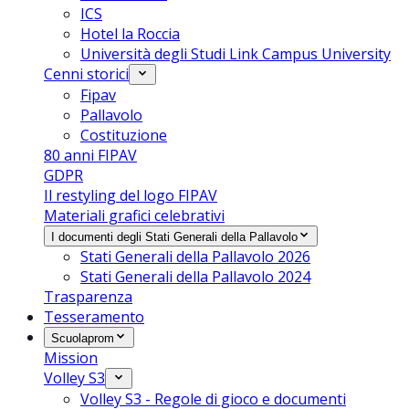
ICS
Hotel la Roccia
Università degli Studi Link Campus University
Cenni storici
Fipav
Pallavolo
Costituzione
80 anni FIPAV
GDPR
Il restyling del logo FIPAV
Materiali grafici celebrativi
I documenti degli Stati Generali della Pallavolo
Stati Generali della Pallavolo 2026
Stati Generali della Pallavolo 2024
Trasparenza
Tesseramento
Scuolaprom
Mission
Volley S3
Volley S3 - Regole di gioco e documenti