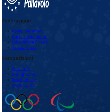
Federazione
Accedi Webmail
Portale Dipendenti
Informativa Privacy
Trasparenza
Competizioni
Serie A/B
Sitting Volley
Beach Volley
Snow Volley