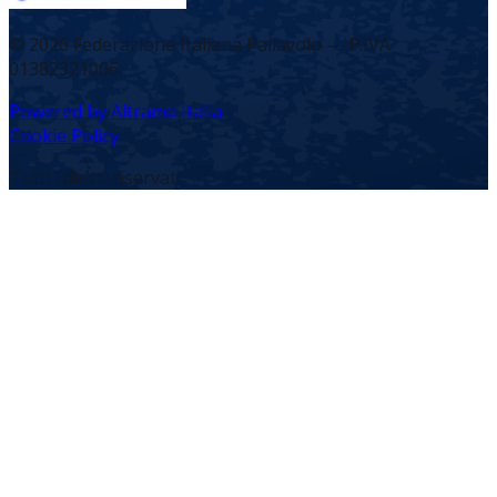
©
2026
Federazione Italiana Pallavolo — P.IVA
01382321006
Powered by Altrama Italia
Cookie Policy
Tutti i diritti riservati