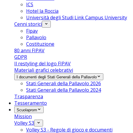
ICS
Hotel la Roccia
Università degli Studi Link Campus University
Cenni storici
Fipav
Pallavolo
Costituzione
80 anni FIPAV
GDPR
Il restyling del logo FIPAV
Materiali grafici celebrativi
I documenti degli Stati Generali della Pallavolo
Stati Generali della Pallavolo 2026
Stati Generali della Pallavolo 2024
Trasparenza
Tesseramento
Scuolaprom
Mission
Volley S3
Volley S3 - Regole di gioco e documenti