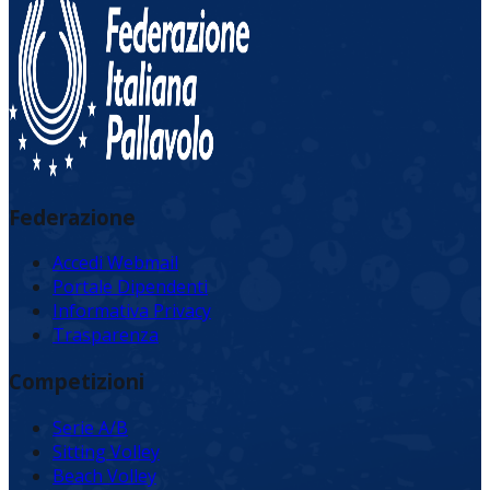
Federazione
Accedi Webmail
Portale Dipendenti
Informativa Privacy
Trasparenza
Competizioni
Serie A/B
Sitting Volley
Beach Volley