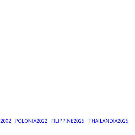
A
2002
POLONIA
2022
FILIPPINE
2025
THAILANDIA
2025