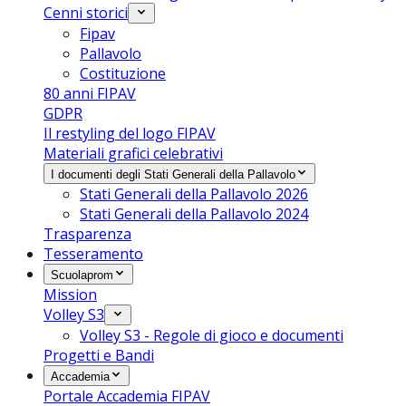
Cenni storici
Fipav
Pallavolo
Costituzione
80 anni FIPAV
GDPR
Il restyling del logo FIPAV
Materiali grafici celebrativi
I documenti degli Stati Generali della Pallavolo
Stati Generali della Pallavolo 2026
Stati Generali della Pallavolo 2024
Trasparenza
Tesseramento
Scuolaprom
Mission
Volley S3
Volley S3 - Regole di gioco e documenti
Progetti e Bandi
Accademia
Portale Accademia FIPAV