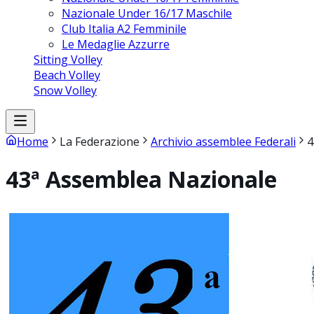
Nazionale Under 16/17 Maschile
Club Italia A2 Femminile
Le Medaglie Azzurre
Sitting Volley
Beach Volley
Snow Volley
Home
La Federazione
Archivio assemblee Federali
4
43ª Assemblea Nazionale