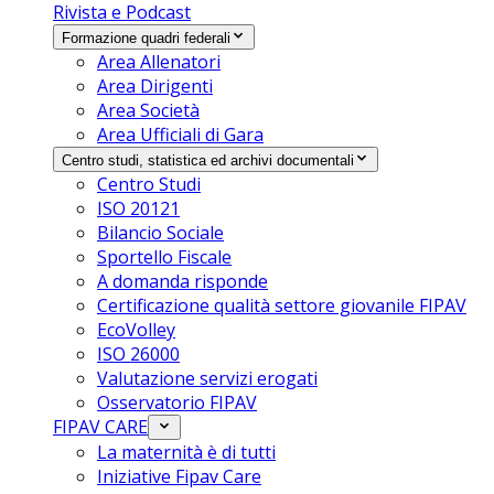
Rivista e Podcast
Formazione quadri federali
Area Allenatori
Area Dirigenti
Area Società
Area Ufficiali di Gara
Centro studi, statistica ed archivi documentali
Centro Studi
ISO 20121
Bilancio Sociale
Sportello Fiscale
A domanda risponde
Certificazione qualità settore giovanile FIPAV
EcoVolley
ISO 26000
Valutazione servizi erogati
Osservatorio FIPAV
FIPAV CARE
La maternità è di tutti
Iniziative Fipav Care