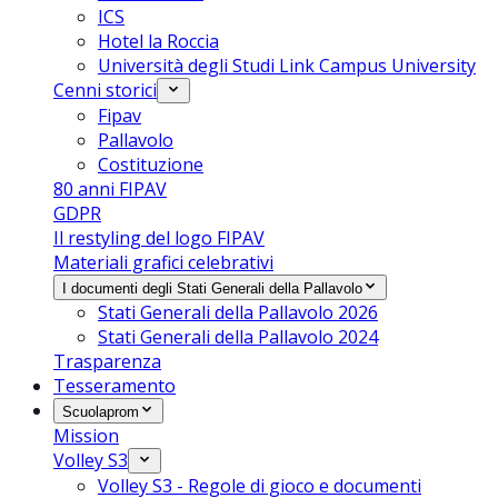
ICS
Hotel la Roccia
Università degli Studi Link Campus University
Cenni storici
Fipav
Pallavolo
Costituzione
80 anni FIPAV
GDPR
Il restyling del logo FIPAV
Materiali grafici celebrativi
I documenti degli Stati Generali della Pallavolo
Stati Generali della Pallavolo 2026
Stati Generali della Pallavolo 2024
Trasparenza
Tesseramento
Scuolaprom
Mission
Volley S3
Volley S3 - Regole di gioco e documenti