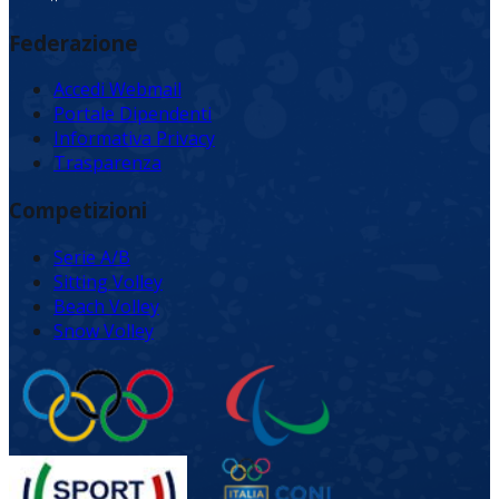
Federazione
Accedi Webmail
Portale Dipendenti
Informativa Privacy
Trasparenza
Competizioni
Serie A/B
Sitting Volley
Beach Volley
Snow Volley