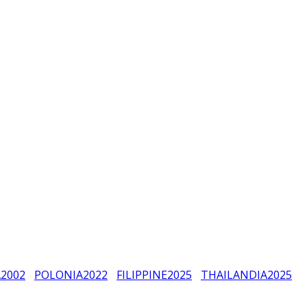
A
2002
POLONIA
2022
FILIPPINE
2025
THAILANDIA
2025