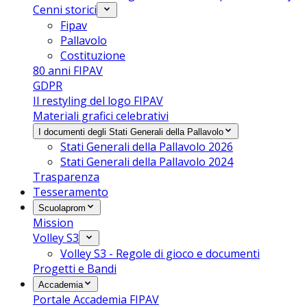
Cenni storici
Fipav
Pallavolo
Costituzione
80 anni FIPAV
GDPR
Il restyling del logo FIPAV
Materiali grafici celebrativi
I documenti degli Stati Generali della Pallavolo
Stati Generali della Pallavolo 2026
Stati Generali della Pallavolo 2024
Trasparenza
Tesseramento
Scuolaprom
Mission
Volley S3
Volley S3 - Regole di gioco e documenti
Progetti e Bandi
Accademia
Portale Accademia FIPAV