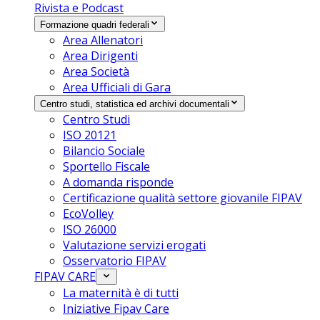
Rivista e Podcast
Formazione quadri federali
Area Allenatori
Area Dirigenti
Area Società
Area Ufficiali di Gara
Centro studi, statistica ed archivi documentali
Centro Studi
ISO 20121
Bilancio Sociale
Sportello Fiscale
A domanda risponde
Certificazione qualità settore giovanile FIPAV
EcoVolley
ISO 26000
Valutazione servizi erogati
Osservatorio FIPAV
FIPAV CARE
La maternità è di tutti
Iniziative Fipav Care