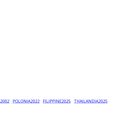
A
2002
POLONIA
2022
FILIPPINE
2025
THAILANDIA
2025