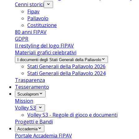
Cenni storici
Fipav
Pallavolo
Costituzione
80 anni FIPAV
GDPR
Il restyling del logo FIPAV
Materiali grafici celebrativi
I documenti degli Stati Generali della Pallavolo
Stati Generali della Pallavolo 2026
Stati Generali della Pallavolo 2024
Trasparenza
Tesseramento
Scuolaprom
Mission
Volley S3
Volley S3 - Regole di gioco e documenti
Progetti e Bandi
Accademia
Portale Accademia FIPAV