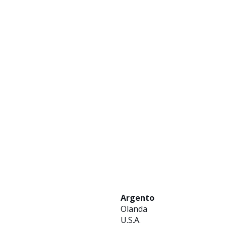
Argento
Olanda
U.S.A.