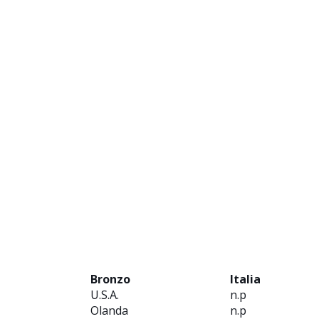
Bronzo
Italia
U.S.A.
n.p
Olanda
n.p