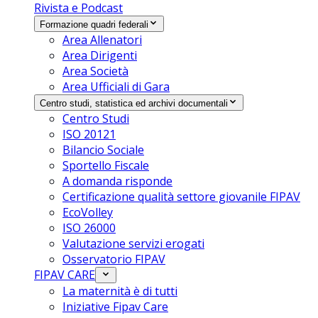
Rivista e Podcast
Formazione quadri federali
Area Allenatori
Area Dirigenti
Area Società
Area Ufficiali di Gara
Centro studi, statistica ed archivi documentali
Centro Studi
ISO 20121
Bilancio Sociale
Sportello Fiscale
A domanda risponde
Certificazione qualità settore giovanile FIPAV
EcoVolley
ISO 26000
Valutazione servizi erogati
Osservatorio FIPAV
FIPAV CARE
La maternità è di tutti
Iniziative Fipav Care