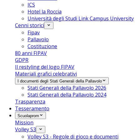
ICS
Hotel la Roccia
Università degli Studi Link Campus University
Cenni storici
Fipav
Pallavolo
Costituzione
80 anni FIPAV
GDPR
Il restyling del logo FIPAV
Materiali grafici celebrativi
I documenti degli Stati Generali della Pallavolo
Stati Generali della Pallavolo 2026
Stati Generali della Pallavolo 2024
Trasparenza
Tesseramento
Scuolaprom
Mission
Volley S3
Volley S3 - Regole di gioco e documenti