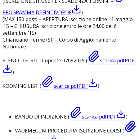
(ISCRIZIONE CHIUSE PER SCADENZA TERMINI -
PROGRAMMA DEFINTIVO
PDF
)
(MAX 150 posti – APERTURA iscrizione online 11 maggio
‘15 – CHIUSURA iscrizione entro le ore 24.00 del 6
settembre ‘15)
Chianciano Terme (SI) – Corso di Aggiornamento
Nazionale
ELENCO ISCRITTI update 07092015 (
scarica pdf
PDF
)
ROOMING LIST (
scarica pdf
PDF
)
BANDO DI INDIZIONE (
scarica pdf
PDF
)
VADEMECUM PROCEDURA ISCRIZIONE CORSI (