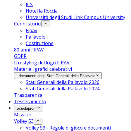
ICS
Hotel la Roccia
Università degli Studi Link Campus University
Cenni storici
Fipav
Pallavolo
Costituzione
80 anni FIPAV
GDPR
Il restyling del logo FIPAV
Materiali grafici celebrativi
I documenti degli Stati Generali della Pallavolo
Stati Generali della Pallavolo 2026
Stati Generali della Pallavolo 2024
Trasparenza
Tesseramento
Scuolaprom
Mission
Volley S3
Volley S3 - Regole di gioco e documenti