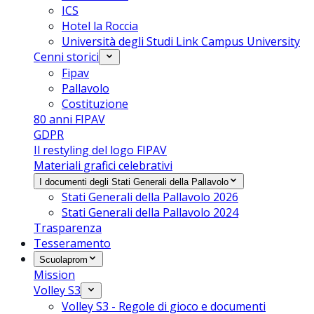
ICS
Hotel la Roccia
Università degli Studi Link Campus University
Cenni storici
Fipav
Pallavolo
Costituzione
80 anni FIPAV
GDPR
Il restyling del logo FIPAV
Materiali grafici celebrativi
I documenti degli Stati Generali della Pallavolo
Stati Generali della Pallavolo 2026
Stati Generali della Pallavolo 2024
Trasparenza
Tesseramento
Scuolaprom
Mission
Volley S3
Volley S3 - Regole di gioco e documenti