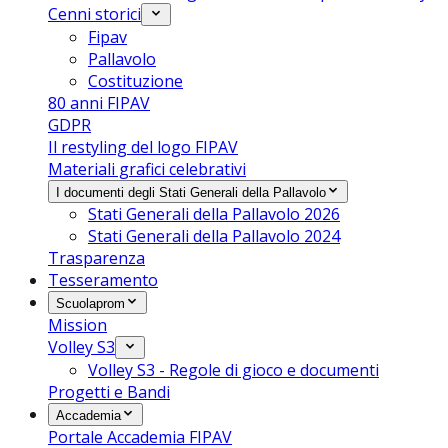
Cenni storici
Fipav
Pallavolo
Costituzione
80 anni FIPAV
GDPR
Il restyling del logo FIPAV
Materiali grafici celebrativi
I documenti degli Stati Generali della Pallavolo
Stati Generali della Pallavolo 2026
Stati Generali della Pallavolo 2024
Trasparenza
Tesseramento
Scuolaprom
Mission
Volley S3
Volley S3 - Regole di gioco e documenti
Progetti e Bandi
Accademia
Portale Accademia FIPAV