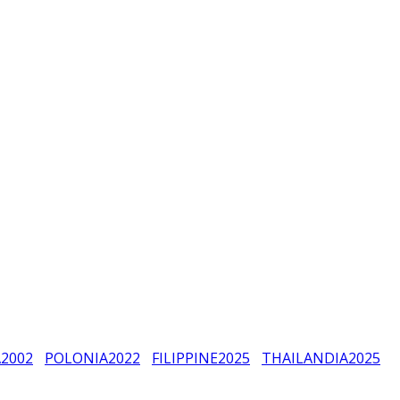
A
2002
POLONIA
2022
FILIPPINE
2025
THAILANDIA
2025