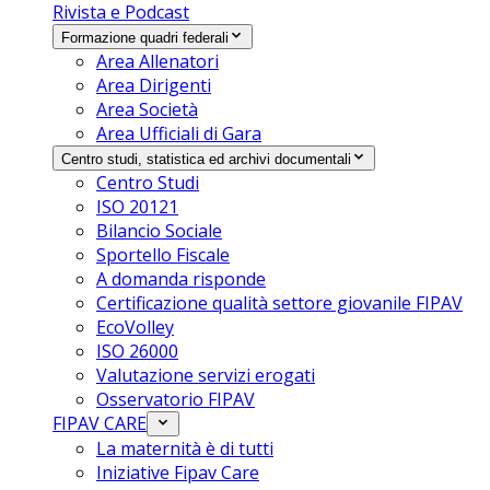
Rivista e Podcast
Formazione quadri federali
Area Allenatori
Area Dirigenti
Area Società
Area Ufficiali di Gara
Centro studi, statistica ed archivi documentali
Centro Studi
ISO 20121
Bilancio Sociale
Sportello Fiscale
A domanda risponde
Certificazione qualità settore giovanile FIPAV
EcoVolley
ISO 26000
Valutazione servizi erogati
Osservatorio FIPAV
FIPAV CARE
La maternità è di tutti
Iniziative Fipav Care