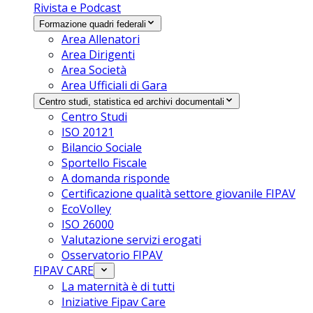
Rivista e Podcast
Formazione quadri federali
Area Allenatori
Area Dirigenti
Area Società
Area Ufficiali di Gara
Centro studi, statistica ed archivi documentali
Centro Studi
ISO 20121
Bilancio Sociale
Sportello Fiscale
A domanda risponde
Certificazione qualità settore giovanile FIPAV
EcoVolley
ISO 26000
Valutazione servizi erogati
Osservatorio FIPAV
FIPAV CARE
La maternità è di tutti
Iniziative Fipav Care