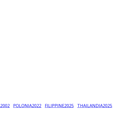
A
2002
POLONIA
2022
FILIPPINE
2025
THAILANDIA
2025