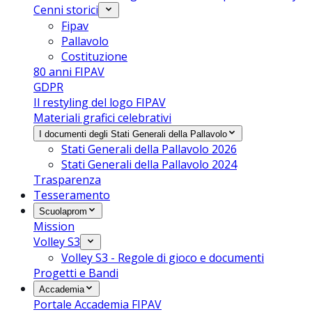
Cenni storici
Fipav
Pallavolo
Costituzione
80 anni FIPAV
GDPR
Il restyling del logo FIPAV
Materiali grafici celebrativi
I documenti degli Stati Generali della Pallavolo
Stati Generali della Pallavolo 2026
Stati Generali della Pallavolo 2024
Trasparenza
Tesseramento
Scuolaprom
Mission
Volley S3
Volley S3 - Regole di gioco e documenti
Progetti e Bandi
Accademia
Portale Accademia FIPAV