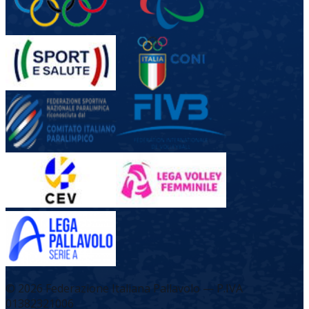
©
2026
Federazione Italiana Pallavolo — P.IVA
01382321006