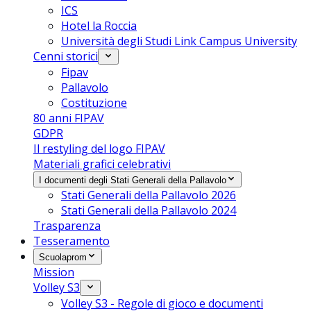
ICS
Hotel la Roccia
Università degli Studi Link Campus University
Cenni storici
Fipav
Pallavolo
Costituzione
80 anni FIPAV
GDPR
Il restyling del logo FIPAV
Materiali grafici celebrativi
I documenti degli Stati Generali della Pallavolo
Stati Generali della Pallavolo 2026
Stati Generali della Pallavolo 2024
Trasparenza
Tesseramento
Scuolaprom
Mission
Volley S3
Volley S3 - Regole di gioco e documenti