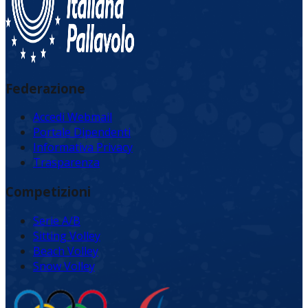
Federazione
Accedi Webmail
Portale Dipendenti
Informativa Privacy
Trasparenza
Competizioni
Serie A/B
Sitting Volley
Beach Volley
Snow Volley