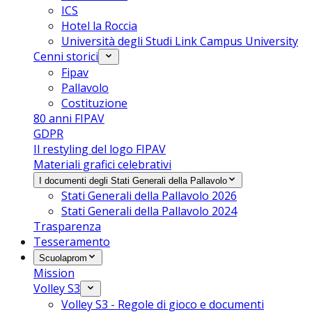
ICS
Hotel la Roccia
Università degli Studi Link Campus University
Cenni storici
Fipav
Pallavolo
Costituzione
80 anni FIPAV
GDPR
Il restyling del logo FIPAV
Materiali grafici celebrativi
I documenti degli Stati Generali della Pallavolo
Stati Generali della Pallavolo 2026
Stati Generali della Pallavolo 2024
Trasparenza
Tesseramento
Scuolaprom
Mission
Volley S3
Volley S3 - Regole di gioco e documenti