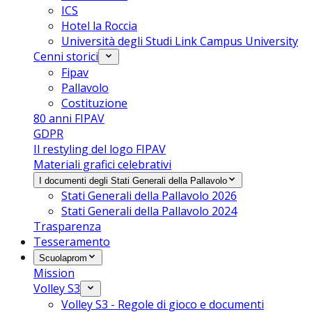
ICS
Hotel la Roccia
Università degli Studi Link Campus University
Cenni storici
Fipav
Pallavolo
Costituzione
80 anni FIPAV
GDPR
Il restyling del logo FIPAV
Materiali grafici celebrativi
I documenti degli Stati Generali della Pallavolo
Stati Generali della Pallavolo 2026
Stati Generali della Pallavolo 2024
Trasparenza
Tesseramento
Scuolaprom
Mission
Volley S3
Volley S3 - Regole di gioco e documenti