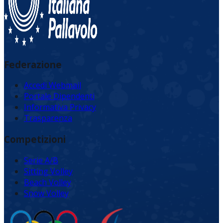
Federazione
Accedi Webmail
Portale Dipendenti
Informativa Privacy
Trasparenza
Competizioni
Serie A/B
Sitting Volley
Beach Volley
Snow Volley