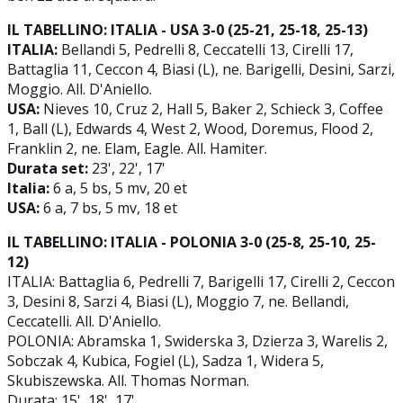
IL TABELLINO: ITALIA - USA 3-0 (25-21, 25-18, 25-13)
ITALIA:
Bellandi 5, Pedrelli 8, Ceccatelli 13, Cirelli 17,
Battaglia 11, Ceccon 4, Biasi (L), ne. Barigelli, Desini, Sarzi,
Moggio. All. D'Aniello.
USA:
Nieves 10, Cruz 2, Hall 5, Baker 2, Schieck 3, Coffee
1, Ball (L), Edwards 4, West 2, Wood, Doremus, Flood 2,
Franklin 2, ne. Elam, Eagle. All. Hamiter.
Durata set:
23', 22', 17'
Italia:
6 a, 5 bs, 5 mv, 20 et
USA:
6 a, 7 bs, 5 mv, 18 et
IL TABELLINO: ITALIA - POLONIA 3-0 (25-8, 25-10, 25-
12)
ITALIA: Battaglia 6, Pedrelli 7, Barigelli 17, Cirelli 2, Ceccon
3, Desini 8, Sarzi 4, Biasi (L), Moggio 7, ne. Bellandi,
Ceccatelli. All. D'Aniello.
POLONIA: Abramska 1, Swiderska 3, Dzierza 3, Warelis 2,
Sobczak 4, Kubica, Fogiel (L), Sadza 1, Widera 5,
Skubiszewska. All. Thomas Norman.
Durata: 15', 18', 17'