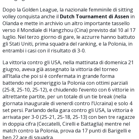
Dopo la Golden League, la nazionale femminile di sitting
volley conquista anche il
Dutch Tournament di Assen
in
Olanda e mette in archivio un altro importante tassello
verso il Mondiale di Hangzhou (Cina) previsto dal 10 al 17
luglio. Nel terzo giorno di gare, le azzurre hanno battuto
gli Stati Uniti, prima squadra del ranking, e la Polonia, in
entrambi i casi con il risultato di 3-0.
La vittoria contro gli USA, nella mattinata di domenica 21
giugno, aveva già assegnato la vittoria del torneo
all’Italia che poi si è confermata in grande forma
battendo nel pomeriggio la Polonia con ottimi parziali
(25-8, 25-10, 25-12), e chiudendo l’evento con 6 vittorie in
altrettante partite, per un totale di un tie break (nella
giornata inaugurale di venerdì contro l’Ucraina) e solo 4
set persi.
Parlando della gara contro gli USA, la vittoria è
arrivata per 3-0 (25-21, 25-18, 25-13) con ben tre ragazze
in doppia cifra (Ceccatelli, Cirelli e Battaglia) mentre nel
match contro la Polonia, prova da 17 punti di Barigelli e
ben 22 ace di squadra.