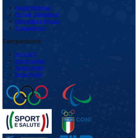
Accedi Webmail
Portale Dipendenti
Informativa Privacy
Trasparenza
Competizioni
Serie A/B
Sitting Volley
Beach Volley
Snow Volley