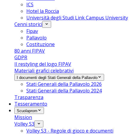
ICS
Hotel la Roccia
Università degli Studi Link Campus University
Cenni storici
Fipav
Pallavolo
Costituzione
80 anni FIPAV
GDPR
Il restyling del logo FIPAV
Materiali grafici celebrativi
I documenti degli Stati Generali della Pallavolo
Stati Generali della Pallavolo 2026
Stati Generali della Pallavolo 2024
Trasparenza
Tesseramento
Scuolaprom
Mission
Volley S3
Volley S3 - Regole di gioco e documenti