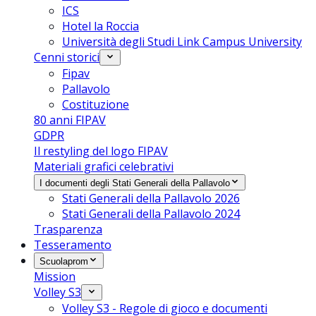
ICS
Hotel la Roccia
Università degli Studi Link Campus University
Cenni storici
Fipav
Pallavolo
Costituzione
80 anni FIPAV
GDPR
Il restyling del logo FIPAV
Materiali grafici celebrativi
I documenti degli Stati Generali della Pallavolo
Stati Generali della Pallavolo 2026
Stati Generali della Pallavolo 2024
Trasparenza
Tesseramento
Scuolaprom
Mission
Volley S3
Volley S3 - Regole di gioco e documenti