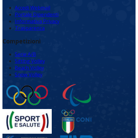
Accedi Webmail
Portale Dipendenti
Informativa Privacy
Trasparenza
Competizioni
Serie A/B
Sitting Volley
Beach Volley
Snow Volley