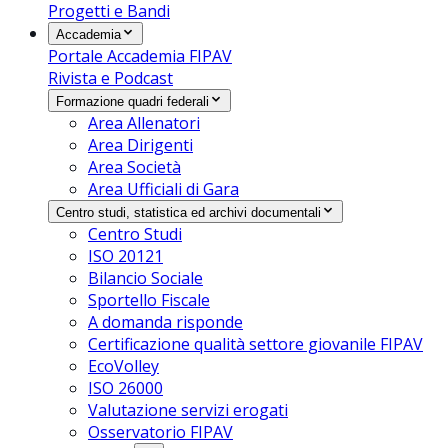
Progetti e Bandi
Accademia
Portale Accademia FIPAV
Rivista e Podcast
Formazione quadri federali
Area Allenatori
Area Dirigenti
Area Società
Area Ufficiali di Gara
Centro studi, statistica ed archivi documentali
Centro Studi
ISO 20121
Bilancio Sociale
Sportello Fiscale
A domanda risponde
Certificazione qualità settore giovanile FIPAV
EcoVolley
ISO 26000
Valutazione servizi erogati
Osservatorio FIPAV