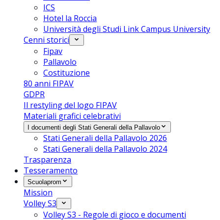
ICS
Hotel la Roccia
Università degli Studi Link Campus University
Cenni storici
Fipav
Pallavolo
Costituzione
80 anni FIPAV
GDPR
Il restyling del logo FIPAV
Materiali grafici celebrativi
I documenti degli Stati Generali della Pallavolo
Stati Generali della Pallavolo 2026
Stati Generali della Pallavolo 2024
Trasparenza
Tesseramento
Scuolaprom
Mission
Volley S3
Volley S3 - Regole di gioco e documenti