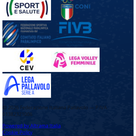
©
2026
Federazione Italiana Pallavolo — P.IVA
01382321006
Powered by Altrama Italia
Cookie Policy