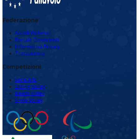
Federazione
Accedi Webmail
Portale Dipendenti
Informativa Privacy
Trasparenza
Competizioni
Serie A/B
Sitting Volley
Beach Volley
Snow Volley