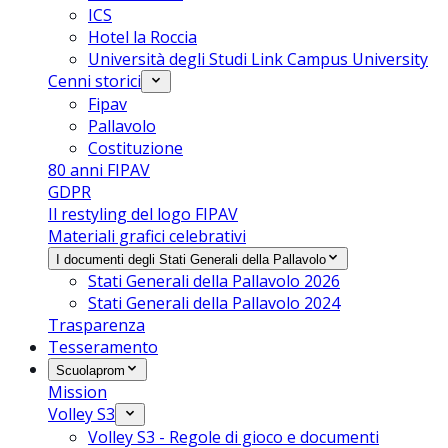
ICS
Hotel la Roccia
Università degli Studi Link Campus University
Cenni storici
Fipav
Pallavolo
Costituzione
80 anni FIPAV
GDPR
Il restyling del logo FIPAV
Materiali grafici celebrativi
I documenti degli Stati Generali della Pallavolo
Stati Generali della Pallavolo 2026
Stati Generali della Pallavolo 2024
Trasparenza
Tesseramento
Scuolaprom
Mission
Volley S3
Volley S3 - Regole di gioco e documenti