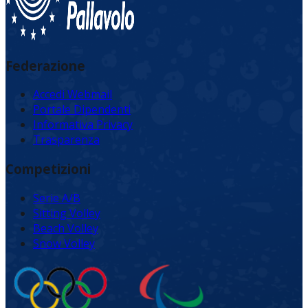
Federazione
Accedi Webmail
Portale Dipendenti
Informativa Privacy
Trasparenza
Competizioni
Serie A/B
Sitting Volley
Beach Volley
Snow Volley