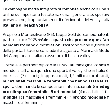
La campagna media integrata si completa anche con una s
online su importanti testate nazionali generaliste, sportiv
presenza negli appuntamenti di riferimento del volley ital
italiano di beach volley
.
Proprio a Montesilvano (PE), tappa Gold del campionato ita
partito il tour 2025
#Adessopasta che propone quest’ann
balneari italiane
dimostrazioni gastronomiche e giochi inte
della pasta. Il tour si conclude il 3 agosto a Marina di Modic
del Campionato italiano assoluto di beach volley.
Grazie alla partnership con la FIPAV, all’immagine iconica del
mondo, si affianca quindi uno sport, il volley, che in Italia 
interesse (7 milioni gli appassionati, 1,2 milioni i praticanti
le nazionali maschili e femminili che hanno fatto la st
sport,
dominando le competizioni internazionali:
6 medagl
oro olimpico femminile, 5 ori mondiali
(4 maschili e 1 f
mondiali
(1 maschile e 1 femminile),
1 bronzo mondiale f
maschili e 3 femminili).