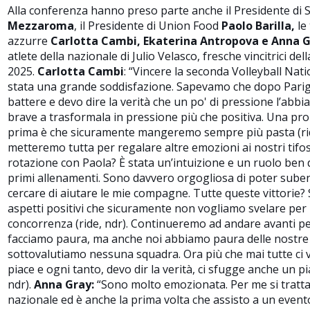
Alla conferenza hanno preso parte anche il Presidente di 
Mezzaroma
, il Presidente di Union Food
Paolo Barilla,
le
azzurre
Carlotta Cambi, Ekaterina Antropova e Anna 
atlete della nazionale di Julio Velasco, fresche vincitrici d
2025.
Carlotta Cambi
: “
Vincere la seconda Volleyball Nat
stata una grande soddisfazione. Sapevamo che dopo Parig
battere e devo dire la verità che un po' di pressione l’abb
brave a trasformala in pressione più che positiva. Una pr
prima è che sicuramente mangeremo sempre più pasta (
r
metteremo tutta per regalare altre emozioni ai nostri tifos
rotazione con Paola? È stata un’intuizione e un ruolo ben d
primi allenamenti. Sono davvero orgogliosa di poter suben
cercare di aiutare le mie compagne. Tutte queste vittorie? 
aspetti positivi che sicuramente non vogliamo svelare per 
concorrenza
(ride, ndr).
Continueremo ad andare avanti per
facciamo paura, ma anche noi abbiamo paura delle nostre
sottovalutiamo nessuna squadra. Ora più che mai tutte ci 
piace e ogni tanto, devo dir la verità, ci sfugge anche un pi
ndr).
Anna Gray:
“
Sono molto emozionata. Per me si tratta
nazionale ed è anche la prima volta che assisto a un event