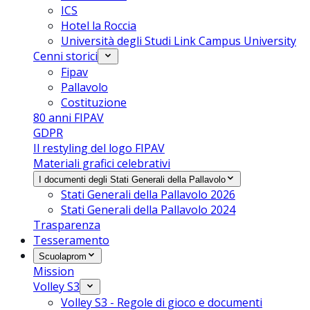
ICS
Hotel la Roccia
Università degli Studi Link Campus University
Cenni storici
Fipav
Pallavolo
Costituzione
80 anni FIPAV
GDPR
Il restyling del logo FIPAV
Materiali grafici celebrativi
I documenti degli Stati Generali della Pallavolo
Stati Generali della Pallavolo 2026
Stati Generali della Pallavolo 2024
Trasparenza
Tesseramento
Scuolaprom
Mission
Volley S3
Volley S3 - Regole di gioco e documenti