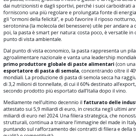
dai nutrizionisti e dagli sportivi, perché i suoi carboidrati 
forniscono una più regolare e prolungata fonte di energia. 
gli “ormoni della felicità”, e può favorire il riposo notturn
serotonina (la molecola del benessere) utile per andare a do
poi, la pasta è smart per natura: costa poco, è versatile in 
punto di vista ambientale.
Dal punto di vista economico, la pasta rappresenta un pila
agroalimentare nazionale e vanta una leadership mondiale i
primo produttore globale di paste alimentari
(con una 
esportatore di pasta di semola
, concentrando oltre il 4
mondiali. La produzione di pasta di semola secca ha raggi
di 3,2 milioni di tonnellate, di cui il 60% destinato all’export
secondo prodotto più esportato dall’Italia dopo il vino.
Mediamente nell’ultimo decennio il
fatturato delle indus
attestato sui 5,9 miliardi di euro, in crescita negli ultimi an
miliardi di euro nel 2024. Una filiera strategica, che nonost
strutturali, continua a trainare l’immagine del made in Ital
puntando sul rafforzamento dei contratti di filiera e della t
qualità e competitività.