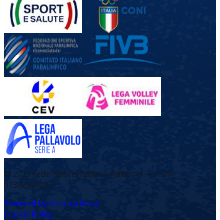
©
2026
Federazione Italiana Pallavolo — P.IVA
01382321006
Powered by Altrama Italia
Cookie Policy