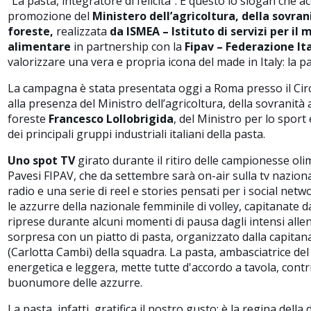
“La pasta, integratore di felicità”. È questo lo slogan ch
promozione del
Ministero dell’agricoltura, della sovra
foreste,
realizzata
da ISMEA – Istituto di servizi per il
alimentare
in partnership con la
Fipav – Federazione It
valorizzare una vera e propria icona del made in Italy: la pa
La campagna è stata presentata oggi a Roma presso il Circo
alla presenza del Ministro dell’agricoltura, della sovranità 
foreste
Francesco Lollobrigida
, del Ministro per lo sport 
dei principali gruppi industriali italiani della pasta.
Uno spot TV
girato durante il ritiro delle campionesse ol
Pavesi FIPAV, che da settembre sarà on-air sulla tv nazion
radio e una serie di reel e stories pensati per i social ne
le azzurre della nazionale femminile di volley, capitanate d
riprese durante alcuni momenti di pausa dagli intensi all
sorpresa con un piatto di pasta, organizzato dalla capitana
(Carlotta Cambi) della squadra. La pasta, ambasciatrice de
energetica e leggera, mette tutte d'accordo a tavola, cont
buonumore delle azzurre.
La pasta, infatti, gratifica il nostro gusto: è la regina dell