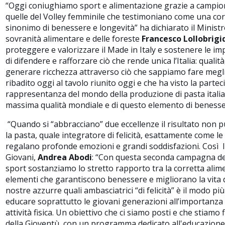
“
Oggi coniughiamo sport e alimentazione grazie a campio
quelle del Volley femminile che testimoniano come una cor
sinonimo di benessere e longevità” ha dichiarato il Ministro
sovranità alimentare e delle foreste
Francesco Lollobrigi
proteggere e valorizzare il Made in Italy e sostenere le im
di difendere e rafforzare ciò che rende unica l’Italia: qualità
generare ricchezza attraverso ciò che sappiamo fare megl
ribadito oggi al tavolo riunito oggi e che ha visto la partec
rappresentanza del mondo della produzione di pasta italian
massima qualità mondiale e di questo elemento di beness
“
Quando si “abbracciano” due eccellenze il risultato non p
la pasta, quale integratore di felicità, esattamente come l
regalano profonde emozioni e grandi soddisfazioni
. Così 
Giovani,
Andrea Abodi
: “
Con questa seconda campagna ded
sport sostanziamo lo stretto rapporto tra la corretta alimen
elementi che garantiscono benessere e migliorano la vita d
nostre azzurre quali ambasciatrici “di felicità” è il modo più
educare soprattutto le giovani generazioni all’importanza
attività fisica. Un obiettivo che ci siamo posti e che stiamo
della Gioventù, con un programma dedicato all'educazione