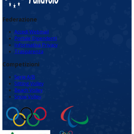
Federazione
Accedi Webmail
Portale Dipendenti
Informativa Privacy
Trasparenza
Competizioni
Serie A/B
Sitting Volley
Beach Volley
Snow Volley