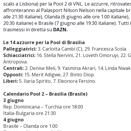
scalo a Lisbona) per la Pool 2 di VNL. Le azzurre, ritrovates
affronteranno al Palasport Nilson Nelson nella capitale br
alle 21:30 italiane), Olanda (6 giugno alle ore 1:00 italiane)
20:30 italiane) e Brasile (7 giugno alle 19:30 italiane). Tutt
trasmessi in diretta su
DAZN.
Le 14 azzurre per la Pool di Brasilia
Palleggiatrici:
3. Carlotta Cambi (C), 29. Francesca Scola.
Schiacciatrici:
16. Stella Nervini, 21. Loveth Omoruyi, 22. 
Antropova.
Centrali:
2. Denise Meli, 9. Yasmina Akrari, 14. Linda Nwak
Opposti:
15. Merit Adigwe, 27. Binto Diop.
Liberi:
5. Ilaria Spirito, 7. Eleonora Fersino.
Calendario Pool 2 – Brasilia (Brasile)
3 giugno
Rep. Dominicana – Turchia ore 18:00
Italia-Bulgaria ore 21:30
4 giugno
Brasile – Olanda ore 1:00