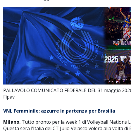
PALLAVOLO COMUNICATO FEDERALE DEL 31 maggio 2026 a 
Fipav
VNL Femminile: azzurre in partenza per Brasilia
Milano.
Tutto pronto per la week 1 di Volleyball Nations 
Questa sera l’Italia del CT Julio Velasco volerà alla volta d