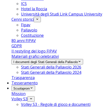
ICS
Hotel la Roccia
Università degli Studi Link Campus University
Cenni storici
Fipav
Pallavolo
Costituzione
80 anni FIPAV
GDPR
Il restyling del logo FIPAV
Materiali grafici celebrativi
I documenti degli Stati Generali della Pallavolo
Stati Generali della Pallavolo 2026
Stati Generali della Pallavolo 2024
Trasparenza
Tesseramento
Scuolaprom
Mission
Volley S3
Volley S3 - Regole di gioco e documenti