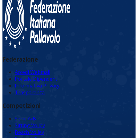
Federazione
Accedi Webmail
Portale Dipendenti
Informativa Privacy
Trasparenza
Competizioni
Serie A/B
Sitting Volley
Beach Volley