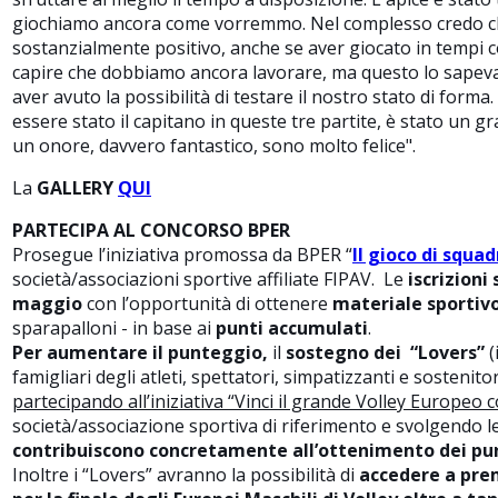
giochiamo ancora come vorremmo. Nel complesso credo ch
sostanzialmente positivo, anche se aver giocato in tempi cos
capire che dobbiamo ancora lavorare, ma questo lo sapeva
aver avuto la possibilità di testare il nostro stato di for
essere stato il capitano in queste tre partite, è stato un 
un onore, davvero fantastico, sono molto felice".
La
GALLERY
QUI
PARTECIPA AL CONCORSO BPER
Prosegue l’iniziativa promossa da BPER “
Il gioco di squa
società/associazioni sportive affiliate FIPAV. Le
iscrizioni
maggio
con l’opportunità di ottenere
materiale sportiv
sparapalloni - in base ai
punti accumulati
.
Per aumentare il punteggio,
il
sostegno dei “Lovers”
(
famigliari degli atleti, spettatori, simpatizzanti e sostenito
partecipando all’iniziativa “Vinci il grande Volley Europeo 
società/associazione sportiva di riferimento e svolgendo le
contribuiscono concretamente all’ottenimento dei pu
Inoltre i “Lovers” avranno la possibilità di
accedere a prem