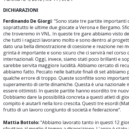
DICHIARAZIONI
Ferdinando De Giorgi
:
“Sono state tre partite importanti
soprattutto le ultime due giocate a Verona e Bergamo. Sfid
che troveremo in VNL. In queste tre gare abbiamo visto de
che tutti i ragazzi lavorano molto e sono dentro al progett
dato una bella dimostrazione di coesione e reazione nei mo
grinta è importante e sono sicuro che ci servirà nel corso
internazionali. Oggi, invece, siamo stati poco brillanti e sop
sarebbe servita maggiore lucidità. Abbiamo cercato di recu
abbiamo fatto. Peccato nelle battute finali di set abbiamo
qualche errore di troppo. Queste sconfitte sono importan
superamento di certe dinamiche. Questa è una nazionale 
essere ottimisti. In queste partite hanno esordito tre nuov
Dobbiamo dare la possibilità concreta a questi atleti di gio
compito è aiutarli nella loro crescita. Questi tre esordi (Mati
frutto di un lavoro congiunto di società e federazione”.
Mattia Bottolo:
"Abbiamo lavorato tanto in questi 12 gior
sfruttare al meglio il tempo a disposizione. L'apice è stato