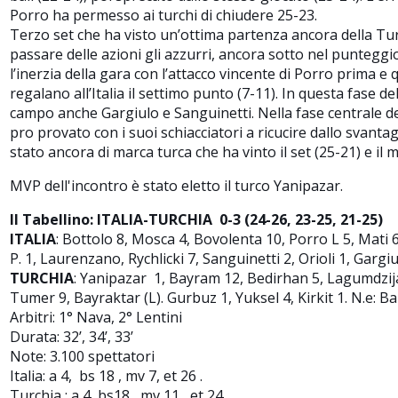
Porro ha permesso ai turchi di chiudere 25-23.
Terzo set che ha visto un’ottima partenza ancora della Turch
passare delle azioni gli azzurri, ancora sotto nel punteggi
l’inerzia della gara con l’attacco vincente di Porro prima e q
regalano all’Italia il settimo punto (7-11). In questa fase del
campo anche Gargiulo e Sanguinetti. Nella fase centrale del 
pro provato con i suoi schiacciatori a ricucire dallo svantagg
stato ancora di marca turca che ha vinto il set (25-21) e il 
MVP dell'incontro è stato eletto il turco Yanipazar.
Il Tabellino: ITALIA-TURCHIA 0-3 (24-26, 23-25, 21-25)
ITALIA
: Bottolo 8, Mosca 4, Bovolenta 10, Porro L 5, Mati 
P. 1, Laurenzano, Rychlicki 7, Sanguinetti 2, Orioli 1, Gargiu
TURCHIA
: Yanipazar 1, Bayram 12, Bedirhan 5, Lagumdzij
Tumer 9, Bayraktar (L). Gurbuz 1, Yuksel 4, Kirkit 1. N.e: Ba
Arbitri:
1° Nava, 2° Lentini
Durata: 32’, 34’, 33’
Note: 3.100 spettatori
Italia: a 4, bs 18 , mv 7, et 26 .
Turchia : a 4, bs18 , mv 11 , et 24