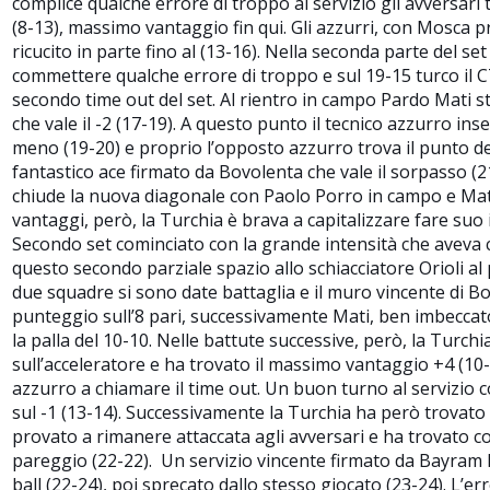
complice qualche errore di troppo al servizio gli avversari 
(8-13), massimo vantaggio fin qui. Gli azzurri, con Mosca
ricucito in parte fino al (13-16). Nella seconda parte del set
commettere qualche errore di troppo e sul 19-15 turco il C
secondo time out del set. Al rientro in campo Pardo Mati
che vale il -2 (17-19). A questo punto il tecnico azzurro inseri
meno (19-20) e proprio l’opposto azzurro trova il punto de
fantastico ace firmato da Bovolenta che vale il sorpasso (
chiude la nuova diagonale con Paolo Porro in campo e Mati 
vantaggi, però, la Turchia è brava a capitalizzare fare suo 
Secondo set cominciato con la grande intensità che aveva ca
questo secondo parziale spazio allo schiacciatore Orioli al 
due squadre si sono date battaglia e il muro vincente di Bo
punteggio sull’8 pari, successivamente Mati, ben imbecca
la palla del 10-10. Nelle battute successive, però, la Turch
sull’acceleratore e ha trovato il massimo vantaggio +4 (10-1
azzurro a chiamare il time out. Un buon turno al servizio c
sul -1 (13-14). Successivamente la Turchia ha però trovato il
provato a rimanere attaccata agli avversari e ha trovato co
pareggio (22-22). Un servizio vincente firmato da Bayram ha
ball (22-24), poi sprecato dallo stesso giocato (23-24). L’err