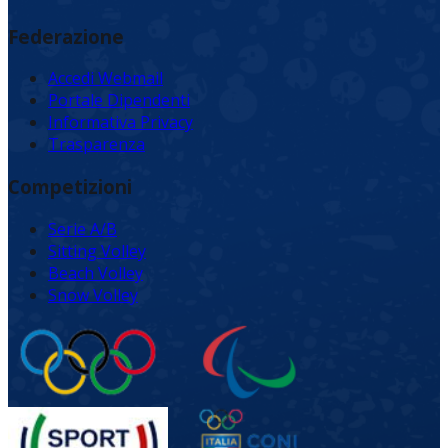
Federazione
Accedi Webmail
Portale Dipendenti
Informativa Privacy
Trasparenza
Competizioni
Serie A/B
Sitting Volley
Beach Volley
Snow Volley