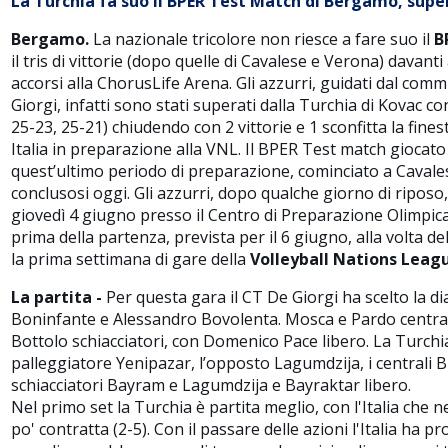
La Turchia fa suo il BPER Test Match di Bergamo, supera
Bergamo.
La nazionale tricolore non riesce a fare suo il
B
il tris di vittorie (dopo quelle di Cavalese e Verona) davanti
accorsi alla ChorusLife Arena. Gli azzurri, guidati dal com
Giorgi, infatti sono stati superati dalla Turchia di Kovac co
25-23, 25-21) chiudendo con 2 vittorie e 1 sconfitta la fines
Italia in preparazione alla VNL. Il BPER Test match giocat
quest’ultimo periodo di preparazione, cominciato a Cavale
conclusosi oggi. Gli azzurri, dopo qualche giorno di ripo
giovedì 4 giugno presso il Centro di Preparazione Olimpic
prima della partenza, prevista per il 6 giugno, alla volta 
la prima settimana di gare della
Volleyball Nations Leag
La partita -
Per questa gara il CT De Giorgi ha scelto la 
Boninfante e Alessandro Bovolenta. Mosca e Pardo central
Bottolo schiacciatori, con Domenico Pace libero. La Turchi
palleggiatore Yenipazar, l’opposto Lagumdzija, i centrali B
schiacciatori Bayram e Lagumdzija e Bayraktar libero.
Nel primo set la Turchia è partita meglio, con l'Italia che 
po' contratta (2-5). Con il passare delle azioni l'Italia ha p