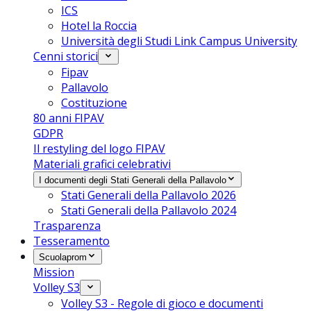
ICS
Hotel la Roccia
Università degli Studi Link Campus University
Cenni storici
Fipav
Pallavolo
Costituzione
80 anni FIPAV
GDPR
Il restyling del logo FIPAV
Materiali grafici celebrativi
I documenti degli Stati Generali della Pallavolo
Stati Generali della Pallavolo 2026
Stati Generali della Pallavolo 2024
Trasparenza
Tesseramento
Scuolaprom
Mission
Volley S3
Volley S3 - Regole di gioco e documenti