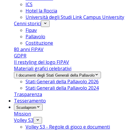
ICS
Hotel la Roccia
Università degli Studi Link Campus University
Cenni storici
Fipav
Pallavolo
Costituzione
80 anni FIPAV
GDPR
Il restyling del logo FIPAV
Materiali grafici celebrativi
I documenti degli Stati Generali della Pallavolo
Stati Generali della Pallavolo 2026
Stati Generali della Pallavolo 2024
Trasparenza
Tesseramento
Scuolaprom
Mission
Volley S3
Volley S3 - Regole di gioco e documenti