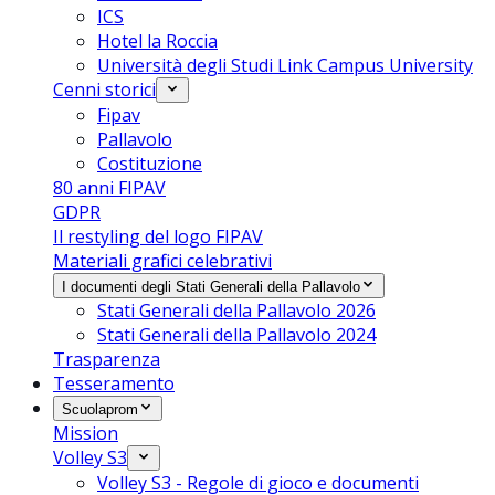
ICS
Hotel la Roccia
Università degli Studi Link Campus University
Cenni storici
Fipav
Pallavolo
Costituzione
80 anni FIPAV
GDPR
Il restyling del logo FIPAV
Materiali grafici celebrativi
I documenti degli Stati Generali della Pallavolo
Stati Generali della Pallavolo 2026
Stati Generali della Pallavolo 2024
Trasparenza
Tesseramento
Scuolaprom
Mission
Volley S3
Volley S3 - Regole di gioco e documenti