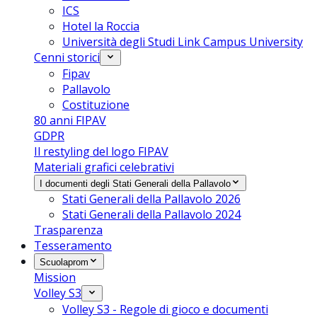
ICS
Hotel la Roccia
Università degli Studi Link Campus University
Cenni storici
Fipav
Pallavolo
Costituzione
80 anni FIPAV
GDPR
Il restyling del logo FIPAV
Materiali grafici celebrativi
I documenti degli Stati Generali della Pallavolo
Stati Generali della Pallavolo 2026
Stati Generali della Pallavolo 2024
Trasparenza
Tesseramento
Scuolaprom
Mission
Volley S3
Volley S3 - Regole di gioco e documenti