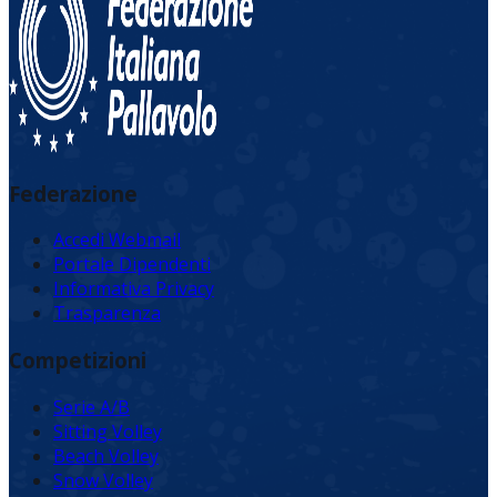
Federazione
Accedi Webmail
Portale Dipendenti
Informativa Privacy
Trasparenza
Competizioni
Serie A/B
Sitting Volley
Beach Volley
Snow Volley