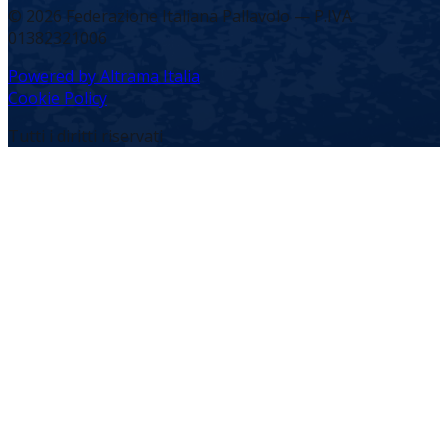
©
2026
Federazione Italiana Pallavolo — P.IVA
01382321006
Powered by Altrama Italia
Cookie Policy
Tutti i diritti riservati