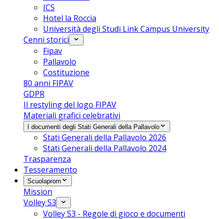
ICS
Hotel la Roccia
Università degli Studi Link Campus University
Cenni storici
Fipav
Pallavolo
Costituzione
80 anni FIPAV
GDPR
Il restyling del logo FIPAV
Materiali grafici celebrativi
I documenti degli Stati Generali della Pallavolo
Stati Generali della Pallavolo 2026
Stati Generali della Pallavolo 2024
Trasparenza
Tesseramento
Scuolaprom
Mission
Volley S3
Volley S3 - Regole di gioco e documenti