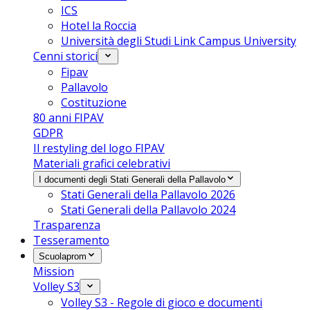
ICS
Hotel la Roccia
Università degli Studi Link Campus University
Cenni storici
Fipav
Pallavolo
Costituzione
80 anni FIPAV
GDPR
Il restyling del logo FIPAV
Materiali grafici celebrativi
I documenti degli Stati Generali della Pallavolo
Stati Generali della Pallavolo 2026
Stati Generali della Pallavolo 2024
Trasparenza
Tesseramento
Scuolaprom
Mission
Volley S3
Volley S3 - Regole di gioco e documenti