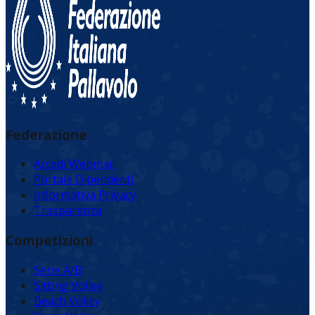
Federazione
Accedi Webmail
Portale Dipendenti
Informativa Privacy
Trasparenza
Competizioni
Serie A/B
Sitting Volley
Beach Volley