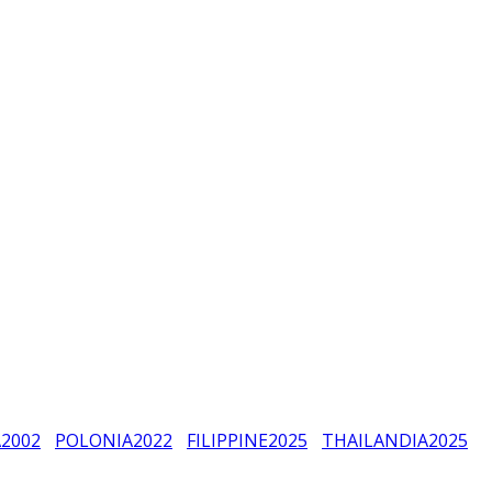
A
2002
POLONIA
2022
FILIPPINE
2025
THAILANDIA
2025