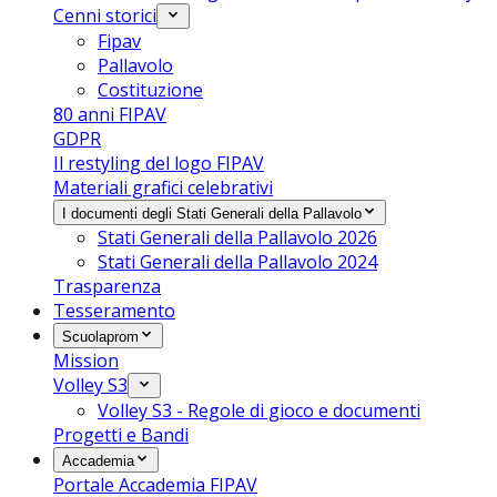
Cenni storici
Fipav
Pallavolo
Costituzione
80 anni FIPAV
GDPR
Il restyling del logo FIPAV
Materiali grafici celebrativi
I documenti degli Stati Generali della Pallavolo
Stati Generali della Pallavolo 2026
Stati Generali della Pallavolo 2024
Trasparenza
Tesseramento
Scuolaprom
Mission
Volley S3
Volley S3 - Regole di gioco e documenti
Progetti e Bandi
Accademia
Portale Accademia FIPAV