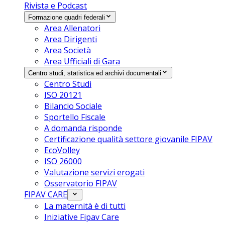
Rivista e Podcast
Formazione quadri federali
Area Allenatori
Area Dirigenti
Area Società
Area Ufficiali di Gara
Centro studi, statistica ed archivi documentali
Centro Studi
ISO 20121
Bilancio Sociale
Sportello Fiscale
A domanda risponde
Certificazione qualità settore giovanile FIPAV
EcoVolley
ISO 26000
Valutazione servizi erogati
Osservatorio FIPAV
FIPAV CARE
La maternità è di tutti
Iniziative Fipav Care