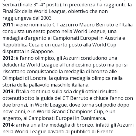
Serbia (finale 3°-4° posto). In precedenza ha raggiunto la
Final Six della World League, obiettivo che non
raggiungeva dal 2003.
2011:
viene nominato CT azzurro Mauro Berruto e l’Italia
conquista un sesto posto nella World League, una
medaglia d’argento ai Campionati Europei in Austria e
Repubblica Ceca e un quarto posto alla World Cup
disputata in Giappone.
2012:
è l’anno olimpico, gli Azzurri concludono una
deludente World League all’undicesimo posto ma poi si
riscattano conquistando la medaglia di bronzo alle
Olimpiadi di Londra, la quinta medaglia olimpica nella
storia della pallavolo maschile italiana.
2013:
l’Italia continua sulla scia degli ottimi risultati
ottenuti sotto la guida del CT Berruto e chiude l’anno con
due bronzi, in World League, dove torna sul podio dopo
nove anni, e in World Grand Champions Cup, e un
argento, ai Campionati Europei in Danimarca.
2014:
arriva un'altra medaglia di bronzo, infatti gli Azzurri
nella World League davanti al pubblico di Firenze