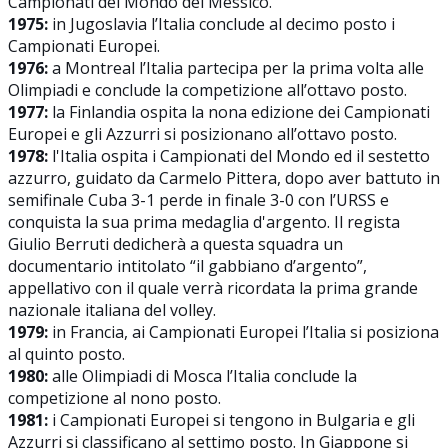
Campionati del Mondo del Messico.
1975:
in Jugoslavia l’Italia conclude al decimo posto i
Campionati Europei.
1976:
a Montreal l’Italia partecipa per la prima volta alle
Olimpiadi e conclude la competizione all’ottavo posto.
1977:
la Finlandia ospita la nona edizione dei Campionati
Europei e gli Azzurri si posizionano all’ottavo posto.
1978:
l'Italia ospita i Campionati del Mondo ed il sestetto
azzurro, guidato da Carmelo Pittera, dopo aver battuto in
semifinale Cuba 3-1 perde in finale 3-0 con l’URSS e
conquista la sua prima medaglia d'argento. Il regista
Giulio Berruti dedicherà a questa squadra un
documentario intitolato “il gabbiano d’argento”,
appellativo con il quale verrà ricordata la prima grande
nazionale italiana del volley.
1979:
in Francia, ai Campionati Europei l’Italia si posiziona
al quinto posto.
1980:
alle Olimpiadi di Mosca l’Italia conclude la
competizione al nono posto.
1981:
i Campionati Europei si tengono in Bulgaria e gli
Azzurri si classificano al settimo posto. In Giappone si