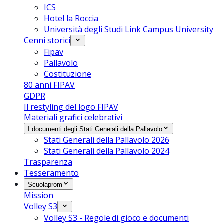
ICS
Hotel la Roccia
Università degli Studi Link Campus University
Cenni storici
Fipav
Pallavolo
Costituzione
80 anni FIPAV
GDPR
Il restyling del logo FIPAV
Materiali grafici celebrativi
I documenti degli Stati Generali della Pallavolo
Stati Generali della Pallavolo 2026
Stati Generali della Pallavolo 2024
Trasparenza
Tesseramento
Scuolaprom
Mission
Volley S3
Volley S3 - Regole di gioco e documenti