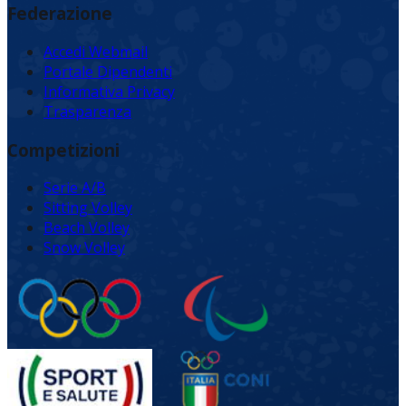
Federazione
Accedi Webmail
Portale Dipendenti
Informativa Privacy
Trasparenza
Competizioni
Serie A/B
Sitting Volley
Beach Volley
Snow Volley