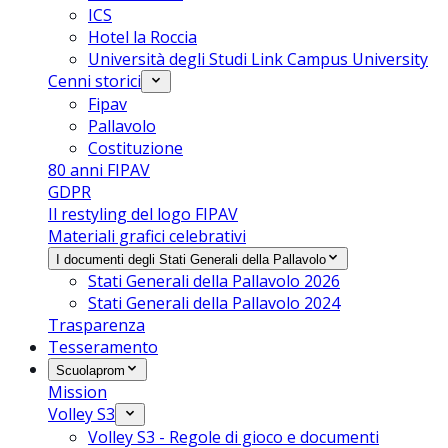
ICS
Hotel la Roccia
Università degli Studi Link Campus University
Cenni storici
Fipav
Pallavolo
Costituzione
80 anni FIPAV
GDPR
Il restyling del logo FIPAV
Materiali grafici celebrativi
I documenti degli Stati Generali della Pallavolo
Stati Generali della Pallavolo 2026
Stati Generali della Pallavolo 2024
Trasparenza
Tesseramento
Scuolaprom
Mission
Volley S3
Volley S3 - Regole di gioco e documenti