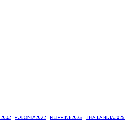
A
2002
POLONIA
2022
FILIPPINE
2025
THAILANDIA
2025