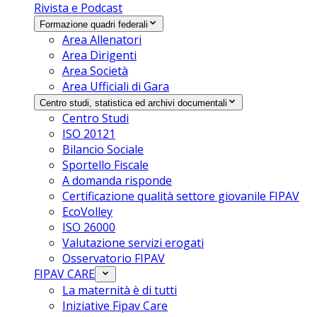
Rivista e Podcast
Formazione quadri federali
Area Allenatori
Area Dirigenti
Area Società
Area Ufficiali di Gara
Centro studi, statistica ed archivi documentali
Centro Studi
ISO 20121
Bilancio Sociale
Sportello Fiscale
A domanda risponde
Certificazione qualità settore giovanile FIPAV
EcoVolley
ISO 26000
Valutazione servizi erogati
Osservatorio FIPAV
FIPAV CARE
La maternità è di tutti
Iniziative Fipav Care