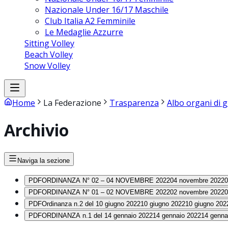
Nazionale Under 16/17 Maschile
Club Italia A2 Femminile
Le Medaglie Azzurre
Sitting Volley
Beach Volley
Snow Volley
Home
La Federazione
Trasparenza
Albo organi di g
Archivio
Naviga la sezione
PDF
ORDINANZA N° 02 – 04 NOVEMBRE 2022
04 novembre 2022
0
PDF
ORDINANZA N° 01 – 02 NOVEMBRE 2022
02 novembre 2022
0
PDF
Ordinanza n.2 del 10 giugno 2022
10 giugno 2022
10 giugno 202
PDF
ORDINANZA n.1 del 14 gennaio 2022
14 gennaio 2022
14 genna