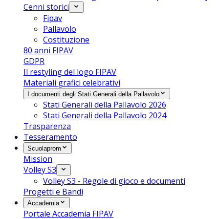
Cenni storici
Fipav
Pallavolo
Costituzione
80 anni FIPAV
GDPR
Il restyling del logo FIPAV
Materiali grafici celebrativi
I documenti degli Stati Generali della Pallavolo
Stati Generali della Pallavolo 2026
Stati Generali della Pallavolo 2024
Trasparenza
Tesseramento
Scuolaprom
Mission
Volley S3
Volley S3 - Regole di gioco e documenti
Progetti e Bandi
Accademia
Portale Accademia FIPAV