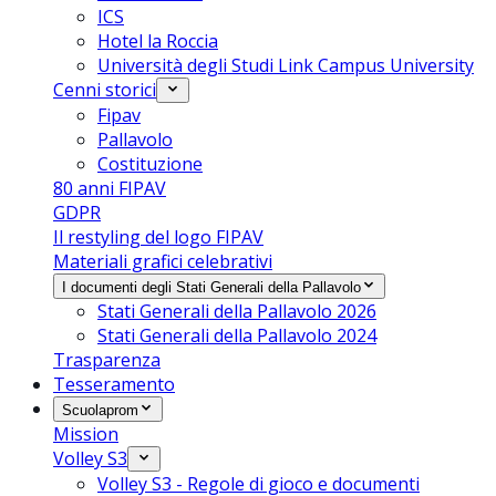
ICS
Hotel la Roccia
Università degli Studi Link Campus University
Cenni storici
Fipav
Pallavolo
Costituzione
80 anni FIPAV
GDPR
Il restyling del logo FIPAV
Materiali grafici celebrativi
I documenti degli Stati Generali della Pallavolo
Stati Generali della Pallavolo 2026
Stati Generali della Pallavolo 2024
Trasparenza
Tesseramento
Scuolaprom
Mission
Volley S3
Volley S3 - Regole di gioco e documenti