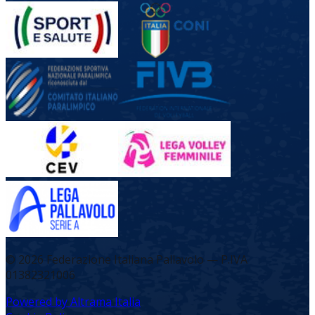
©
2026
Federazione Italiana Pallavolo — P.IVA
01382321006
Powered by Altrama Italia