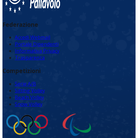
Federazione
Accedi Webmail
Portale Dipendenti
Informativa Privacy
Trasparenza
Competizioni
Serie A/B
Sitting Volley
Beach Volley
Snow Volley