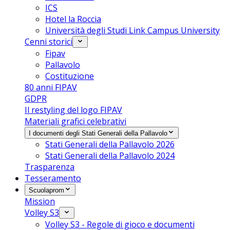
ICS
Hotel la Roccia
Università degli Studi Link Campus University
Cenni storici
Fipav
Pallavolo
Costituzione
80 anni FIPAV
GDPR
Il restyling del logo FIPAV
Materiali grafici celebrativi
I documenti degli Stati Generali della Pallavolo
Stati Generali della Pallavolo 2026
Stati Generali della Pallavolo 2024
Trasparenza
Tesseramento
Scuolaprom
Mission
Volley S3
Volley S3 - Regole di gioco e documenti