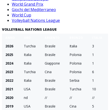
World Grand Prix
Giochi del Mediterraneo
World Cup
Volleyball Nations League
VOLLEYBALL NATIONS LEAGUE
ANNO
ORO
ARGENTO
BRONZO
ITALIA
2026
Turchia
Brasile
Italia
3
2025
Italia
Brasile
Polonia
1
2024
Italia
Giappone
Polonia
1
2023
Turchia
Cina
Polonia
6
2022
Italia
Brasile
Serbia
1
2021
USA
Brasile
Turchia
10
2020
nd
//
//
//
2019
USA
Brasile
Cina
5