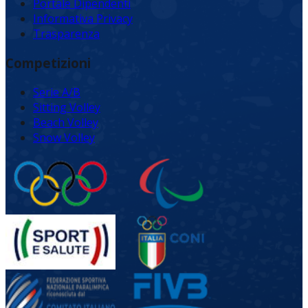
Portale Dipendenti
Informativa Privacy
Trasparenza
Competizioni
Serie A/B
Sitting Volley
Beach Volley
Snow Volley