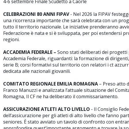
4-6 settembre Finale Scudetto a Caorle
CELEBRAZIONI 80 ANNI FIPAV
- Nel 2026 la FIPAV festegge
una ricorrenza importante che sarà celebrata con un progr
tutto il territorio nazionale. Le iniziative prenderanno avvio 
Federazione è nata e si è sviluppata, per poi estendersi p
regioni.
ACCADEMIA FEDERALE –
Sono stati deliberati dei progetti
Accademia Federale, riguardanti: la formazione di dirigenti, 
serie B; corsi formativi sul territorio con relatori i ct azzurri
dedicata alle nazionali giovanili.
COMITATO REGIONALE EMILIA ROMAGNA
– Preso atto d
Franco Manuzzi e analizzata l’attuale situazione del Comit
Romagna, Il CF ne ha deliberato il commissariamento.
ASSICURAZIONE ATLETI ALTO LIVELLO
- Il Consiglio Fed
dell’assicurazione per gli atleti di alto livello che fanno pa
seniores. È stato avviato un tavolo di confronto con entra
approfondire quest’importante argomento e trovare la sol