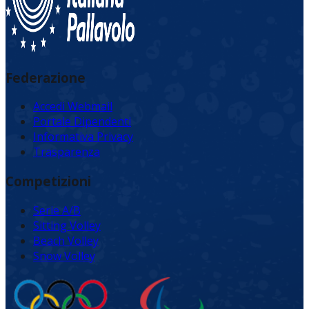
Federazione
Accedi Webmail
Portale Dipendenti
Informativa Privacy
Trasparenza
Competizioni
Serie A/B
Sitting Volley
Beach Volley
Snow Volley