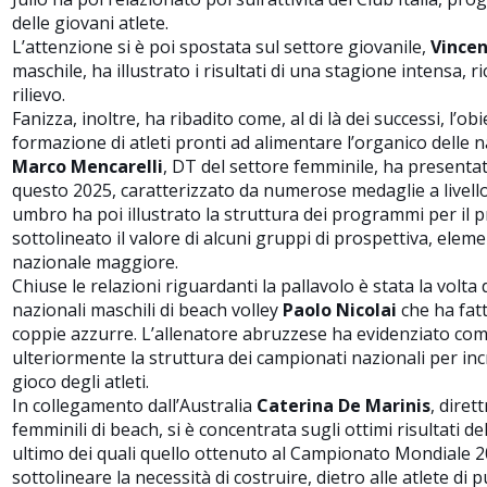
delle giovani atlete.
L’attenzione si è poi spostata sul settore giovanile,
Vince
maschile, ha illustrato i risultati di una stagione intensa, ri
rilievo.
Fanizza, inoltre, ha ribadito come, al di là dei successi, l’obi
formazione di atleti pronti ad alimentare l’organico delle n
Marco Mencarelli
, DT del settore femminile, ha presentat
questo 2025, caratterizzato da numerose medaglie a livello 
umbro ha poi illustrato la struttura dei programmi per il p
sottolineato il valore di alcuni gruppi di prospettiva, eleme
nazionale maggiore.
Chiuse le relazioni riguardanti la pallavolo è stata la volta 
nazionali maschili di beach volley
Paolo Nicolai
che ha fatto
coppie azzurre. L’allenatore abruzzese ha evidenziato com
ulteriormente la struttura dei campionati nazionali per in
gioco degli atleti.
In collegamento dall’Australia
Caterina De Marinis
, diret
femminili di beach, si è concentrata sugli ottimi risultati d
ultimo dei quali quello ottenuto al Campionato Mondiale 2
sottolineare la necessità di costruire, dietro alle atlete di