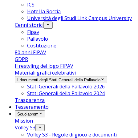
ICS
Hotel la Roccia
Università degli Studi Link Campus University
Cenni storici
Fipav
Pallavolo
Costituzione
80 anni FIPAV
GDPR
Il restyling del logo FIPAV
Materiali grafici celebrativi
I documenti degli Stati Generali della Pallavolo
Stati Generali della Pallavolo 2026
Stati Generali della Pallavolo 2024
Trasparenza
Tesseramento
Scuolaprom
Mission
Volley S3
Volley S3 - Regole di gioco e documenti