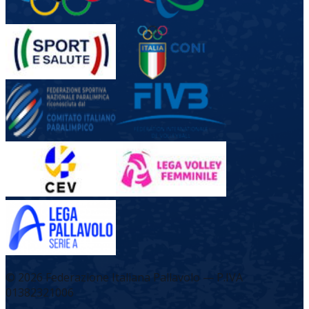
©
2026
Federazione Italiana Pallavolo — P.IVA
01382321006