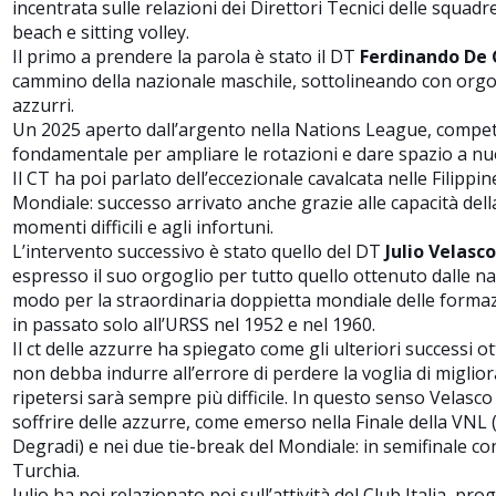
incentrata sulle relazioni dei Direttori Tecnici delle squadre
beach e sitting volley.
Il primo a prendere la parola è stato il
DT
Ferdinando De 
cammino della nazionale maschile, sottolineando con orgog
azzurri.
Un 2025 aperto dall’argento nella Nations League, compet
fondamentale per ampliare le rotazioni e dare spazio a nuo
Il CT ha poi parlato dell’eccezionale cavalcata nelle Filippin
Mondiale: successo arrivato anche grazie alle capacità dell
momenti difficili e agli infortuni.
L’intervento successivo è stato quello del DT
Julio Velasco
espresso il suo orgoglio per tutto quello ottenuto dalle na
modo per la straordinaria doppietta mondiale delle formazio
in passato solo all’URSS nel 1952 e nel 1960.
Il ct delle azzurre ha spiegato come gli ulteriori successi o
non debba indurre all’errore di perdere la voglia di miglio
ripetersi sarà sempre più difficile. In questo senso Velasco
soffrire delle azzurre, come emerso nella Finale della VNL (
Degradi) e nei due tie-break del Mondiale: in semifinale cont
Turchia.
Julio ha poi relazionato poi sull’attività del Club Italia, pr