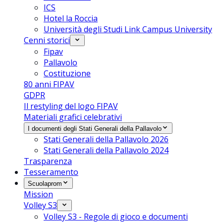
ICS
Hotel la Roccia
Università degli Studi Link Campus University
Cenni storici
Fipav
Pallavolo
Costituzione
80 anni FIPAV
GDPR
Il restyling del logo FIPAV
Materiali grafici celebrativi
I documenti degli Stati Generali della Pallavolo
Stati Generali della Pallavolo 2026
Stati Generali della Pallavolo 2024
Trasparenza
Tesseramento
Scuolaprom
Mission
Volley S3
Volley S3 - Regole di gioco e documenti