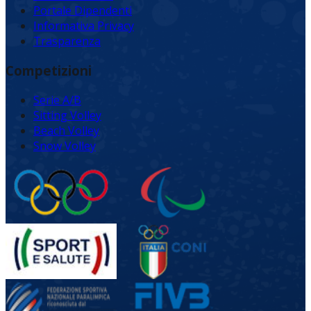
Portale Dipendenti
Informativa Privacy
Trasparenza
Competizioni
Serie A/B
Sitting Volley
Beach Volley
Snow Volley