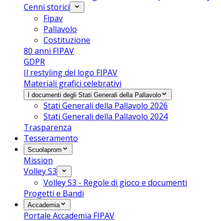
Cenni storici
Fipav
Pallavolo
Costituzione
80 anni FIPAV
GDPR
Il restyling del logo FIPAV
Materiali grafici celebrativi
I documenti degli Stati Generali della Pallavolo
Stati Generali della Pallavolo 2026
Stati Generali della Pallavolo 2024
Trasparenza
Tesseramento
Scuolaprom
Mission
Volley S3
Volley S3 - Regole di gioco e documenti
Progetti e Bandi
Accademia
Portale Accademia FIPAV