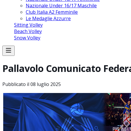
Nazionale Under 16/17 Maschile
Club Italia A2 Femminile
Le Medaglie Azzurre
Sitting Volley
Beach Volley
Snow Volley
Pallavolo Comunicato Federal
Pubblicato il
08 luglio 2025