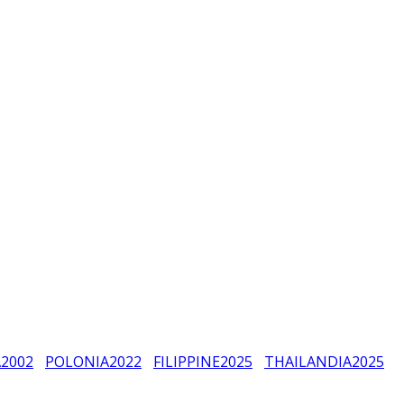
A
2002
POLONIA
2022
FILIPPINE
2025
THAILANDIA
2025