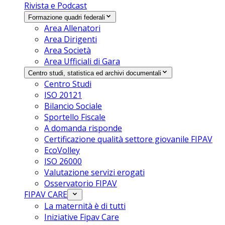
Rivista e Podcast
Formazione quadri federali
Area Allenatori
Area Dirigenti
Area Società
Area Ufficiali di Gara
Centro studi, statistica ed archivi documentali
Centro Studi
ISO 20121
Bilancio Sociale
Sportello Fiscale
A domanda risponde
Certificazione qualità settore giovanile FIPAV
EcoVolley
ISO 26000
Valutazione servizi erogati
Osservatorio FIPAV
FIPAV CARE
La maternità è di tutti
Iniziative Fipav Care